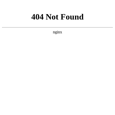
网站地图
企业分站
|
网站地图
|
RSS
|
XML
13101188829
咨询服务热线:
首页
关于宏盾
公司简介
联系我们
产品展示
重型推拉门系列
妖妹极简系列
橱柜门系列
衣柜门系列
淋
浴房系列
铝房门系列
平开门系列
断桥门窗阳光房系列
案例中心
新闻动态
宏盾资讯
行业新闻
常见问题解答
联系我们