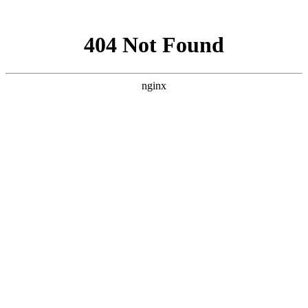
网站地图
企业分站
|
网站地图
|
RSS
|
XML
13101188829
咨询服务热线:
首页
关于宏盾
公司简介
联系我们
产品展示
重型推拉门系列
妖妹极简系列
橱柜门系列
衣柜门系列
淋
浴房系列
铝房门系列
平开门系列
断桥门窗阳光房系列
案例中心
新闻动态
宏盾资讯
行业新闻
常见问题解答
联系我们