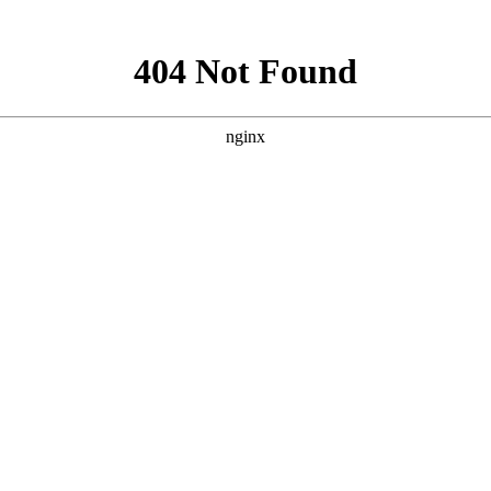
浴房系列
铝房门系列
平开门系列
断桥门窗阳光房系列